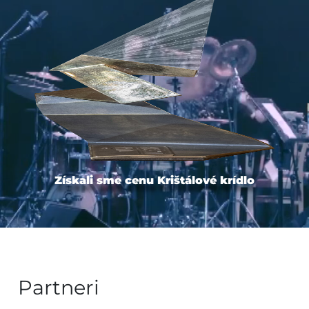
Získali sme cenu Krištálové krídlo
Partneri