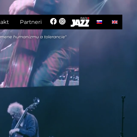
Vyberte váš jazyk
akt
Partneri
 mene humanizmu a tolerancie"