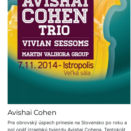
Avishai Cohen
Pre obrovský úspech prinesie na Slovensko po roku a
pol opäť izraelskú hviezdu Avishai Cohena. Tentokrát