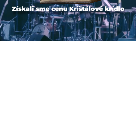
Získali sme cenu Krištálové krídlo