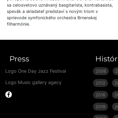
sa celosvetovo uznávaný basgitarista, kontrabasista,
spevák a skladateľ predstaví s novým triom v
sprievode symfonického orchestra Brnenskej
filharmónie.
Press
Histór
Logo One Day Jazz Festival
2008
Logo Music gallery agecy
2012
2
2016
2
2019
2