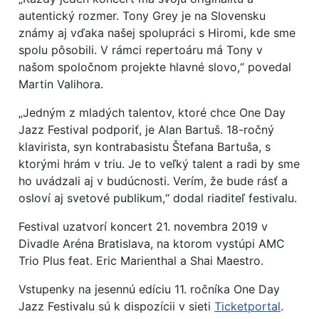
autentický rozmer. Tony Grey je na Slovensku
známy aj vďaka našej spolupráci s Hiromi, kde sme
spolu pôsobili. V rámci repertoáru má Tony v
našom spoločnom projekte hlavné slovo,“ povedal
Martin Valihora.
„Jedným z mladých talentov, ktoré chce One Day
Jazz Festival podporiť, je Alan Bartuš. 18-ročný
klavirista, syn kontrabasistu Štefana Bartuša, s
ktorými hrám v triu. Je to veľký talent a radi by sme
ho uvádzali aj v budúcnosti. Verím, že bude rásť a
osloví aj svetové publikum,“ dodal riaditeľ festivalu.
Festival uzatvorí koncert 21. novembra 2019 v
Divadle Aréna Bratislava, na ktorom vystúpi AMC
Trio Plus feat. Eric Marienthal a Shai Maestro.
Vstupenky na jesennú edíciu 11. ročníka One Day
Jazz Festivalu sú k dispozícii v sieti
Ticketportal
.