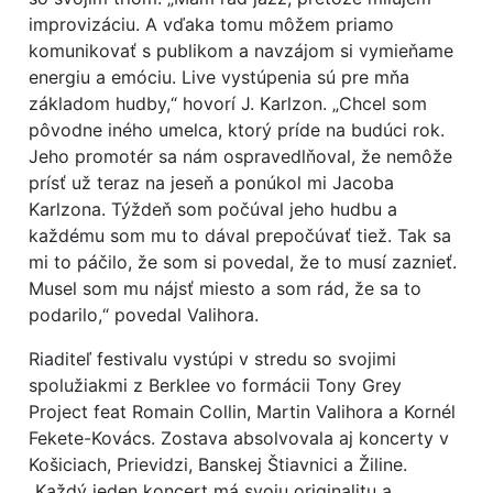
improvizáciu. A vďaka tomu môžem priamo
komunikovať s publikom a navzájom si vymieňame
energiu a emóciu. Live vystúpenia sú pre mňa
základom hudby,“ hovorí J. Karlzon. „Chcel som
pôvodne iného umelca, ktorý príde na budúci rok.
Jeho promotér sa nám ospravedlňoval, že nemôže
prísť už teraz na jeseň a ponúkol mi Jacoba
Karlzona. Týždeň som počúval jeho hudbu a
každému som mu to dával prepočúvať tiež. Tak sa
mi to páčilo, že som si povedal, že to musí zaznieť.
Musel som mu nájsť miesto a som rád, že sa to
podarilo,“ povedal Valihora.
Riaditeľ festivalu vystúpi v stredu so svojimi
spolužiakmi z Berklee vo formácii Tony Grey
Project feat Romain Collin, Martin Valihora a Kornél
Fekete-Kovács. Zostava absolvovala aj koncerty v
Košiciach, Prievidzi, Banskej Štiavnici a Žiline.
„Každý jeden koncert má svoju originalitu a