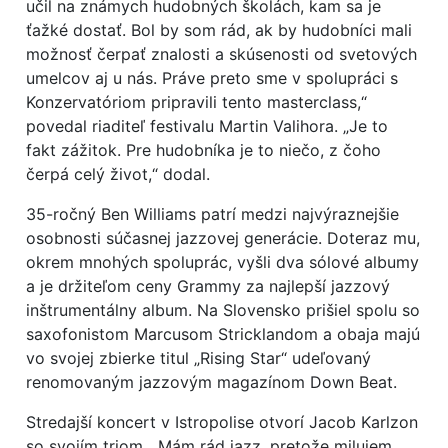
učil na známych hudobných školách, kam sa je
ťažké dostať. Bol by som rád, ak by hudobníci mali
možnosť čerpať znalosti a skúsenosti od svetových
umelcov aj u nás. Práve preto sme v spolupráci s
Konzervatóriom pripravili tento masterclass,“
povedal riaditeľ festivalu Martin Valihora. „Je to
fakt zážitok. Pre hudobníka je to niečo, z čoho
čerpá celý život,“ dodal.
35-ročný Ben Williams patrí medzi najvýraznejšie
osobnosti súčasnej jazzovej generácie. Doteraz mu,
okrem mnohých spoluprác, vyšli dva sólové albumy
a je držiteľom ceny Grammy za najlepší jazzový
inštrumentálny album. Na Slovensko prišiel spolu so
saxofonistom Marcusom Stricklandom a obaja majú
vo svojej zbierke titul „Rising Star“ udeľovaný
renomovaným jazzovým magazínom Down Beat.
Stredajší koncert v Istropolise otvorí Jacob Karlzon
so svojím triom. „Mám rád jazz, pretože milujem