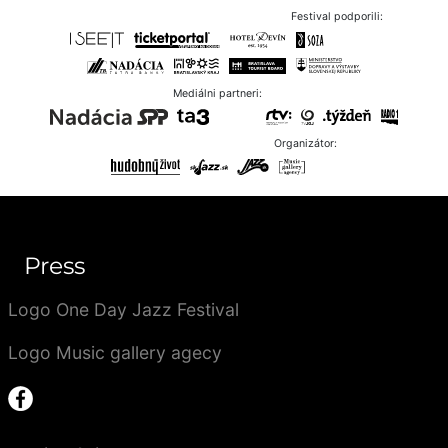
Festival podporili:
Mediálni partneri:
Organizátor:
Press
Logo One Day Jazz Festival
Logo Music gallery agecy