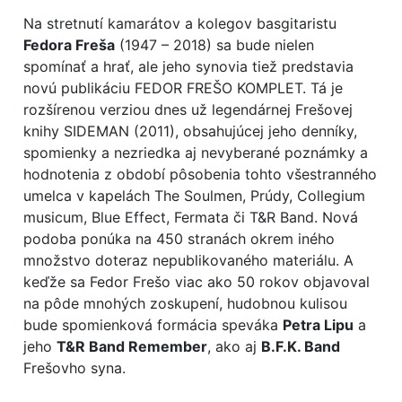
Na stretnutí kamarátov a kolegov basgitaristu
Fedora Freša
(1947 – 2018) sa bude nielen
spomínať a hrať, ale jeho synovia tiež predstavia
novú publikáciu FEDOR FREŠO KOMPLET. Tá je
rozšírenou verziou dnes už legendárnej Frešovej
knihy SIDEMAN (2011), obsahujúcej jeho denníky,
spomienky a nezriedka aj nevyberané poznámky a
hodnotenia z období pôsobenia tohto všestranného
umelca v kapelách The Soulmen, Prúdy, Collegium
musicum, Blue Effect, Fermata či T&R Band. Nová
podoba ponúka na 450 stranách okrem iného
množstvo doteraz nepublikovaného materiálu. A
keďže sa Fedor Frešo viac ako 50 rokov objavoval
na pôde mnohých zoskupení, hudobnou kulisou
bude spomienková formácia speváka
Petra Lipu
a
jeho
T&R Band Remember
, ako aj
B.F.K. Band
Frešovho syna.