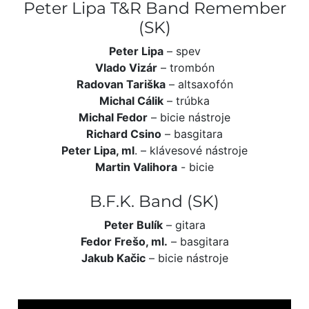
Peter Lipa T&R Band Remember
(SK)
Peter Lipa
– spev
Vlado Vizár
– trombón
Radovan Tariška
– altsaxofón
Michal Cálik
– trúbka
Michal Fedor
– bicie nástroje
Richard Csino
– basgitara
Peter Lipa, ml
. – klávesové nástroje
Martin Valihora
- bicie
B.F.K. Band (SK)
Peter Bulík
– gitara
Fedor Frešo, ml.
– basgitara
Jakub Kačic
– bicie nástroje