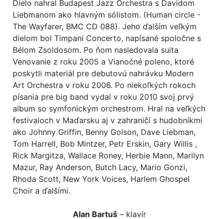
Dielo nahral Budapest Jazz Orchestra s Davidom
Liebmanom ako hlavným sólistom. (Human circle -
The Wayfarer, BMC CD 088). Jeho ďalším veľkým
dielom bol Timpani Concerto, napísané spoločne s
Bélom Zsoldosom. Po ňom nasledovala suita
Venovanie z roku 2005 a Vianočné poleno, ktoré
poskytli materiál pre debutovú nahrávku Modern
Art Orchestra v roku 2006. Po niekoľkých rokoch
písania pre big band vydal v roku 2010 svoj prvý
album so symfonickým orchestrom. Hral na veľkých
festivaloch v Maďarsku aj v zahraničí s hudobníkmi
ako Johnny Griffin, Benny Golson, Dave Liebman,
Tom Harrell, Bob Mintzer, Petr Erskin, Gary Willis ,
Rick Margitza, Wallace Roney, Herbie Mann, Marilyn
Mazur, Ray Anderson, Butch Lacy, Mario Gonzi,
Rhoda Scott, New York Voices, Harlem Ghospel
Choir a ďalšími.
Alan Bartuš
– klavír