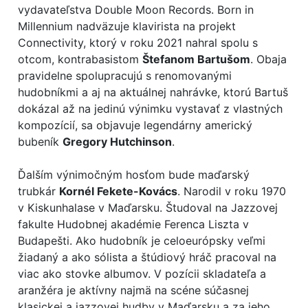
vydavateľstva Double Moon Records. Born in
Millennium nadväzuje klavirista na projekt
Connectivity, ktorý v roku 2021 nahral spolu s
otcom, kontrabasistom
Štefanom Bartušom
. Obaja
pravidelne spolupracujú s renomovanými
hudobníkmi a aj na aktuálnej nahrávke, ktorú Bartuš
dokázal až na jedinú výnimku vystavať z vlastných
kompozícií, sa objavuje legendárny americký
bubeník
Gregory Hutchinson
.
Ďalším výnimočným hosťom bude maďarský
trubkár
Kornél Fekete-Kovács
. Narodil v roku 1970
v Kiskunhalase v Maďarsku. Študoval na Jazzovej
fakulte Hudobnej akadémie Ferenca Liszta v
Budapešti. Ako hudobník je celoeurópsky veľmi
žiadaný a ako sólista a štúdiový hráč pracoval na
viac ako stovke albumov. V pozícii skladateľa a
aranžéra je aktívny najmä na scéne súčasnej
klasickej a jazzovej hudby v Maďarsku a za jeho