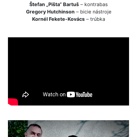
Štefan „Pišta“ Bartuš
– kontrabas
Gregory Hutchinson
– bicie nástroje
Kornél Fekete-Kovács
– trúbka