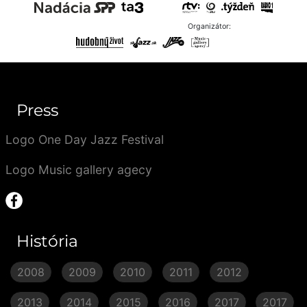
Organizátor:
Press
Logo One Day Jazz Festival
Logo Music gallery agecy
História
2008
2009
2010
2011
2012
2013
2014
2015
2016
2017
2017