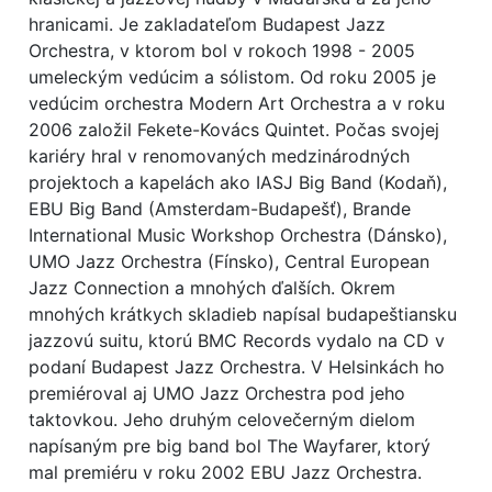
hranicami. Je zakladateľom Budapest Jazz
Orchestra, v ktorom bol v rokoch 1998 - 2005
umeleckým vedúcim a sólistom. Od roku 2005 je
vedúcim orchestra Modern Art Orchestra a v roku
2006 založil Fekete-Kovács Quintet. Počas svojej
kariéry hral v renomovaných medzinárodných
projektoch a kapelách ako IASJ Big Band (Kodaň),
EBU Big Band (Amsterdam-Budapešť), Brande
International Music Workshop Orchestra (Dánsko),
UMO Jazz Orchestra (Fínsko), Central European
Jazz Connection a mnohých ďalších. Okrem
mnohých krátkych skladieb napísal budapeštiansku
jazzovú suitu, ktorú BMC Records vydalo na CD v
podaní Budapest Jazz Orchestra. V Helsinkách ho
premiéroval aj UMO Jazz Orchestra pod jeho
taktovkou. Jeho druhým celovečerným dielom
napísaným pre big band bol The Wayfarer, ktorý
mal premiéru v roku 2002 EBU Jazz Orchestra.