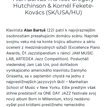
Hutchinson & Kornél Fekete-
Kovács (SK/USA/HU)
Klavirista
Alan Bartuš
(22) patrí k najvýraznejším
osobnostiam presahujúcim domácu scénu. Napriek
svojmu veku má na konte trojicu albumov a sériu
ocenení z medzinárodných súťaží (Excellence Piano
Awards, Ö1 Jazzstipendium v rámci JAM MUSIC
LAB, ARTEDEA Jazz Competition). Poslucháč
viedenskej Jam Lab Uni, pod dohľadom
vynikajúceho amerického klaviristu Dannyho
Grissetta, sa v septembri chystá na jednu z
najprestížnejších jazzových škôl – Manhattan
School of Music v New Yorku. Ešte predtým však
stihne predstaviť na ONE DAY JAZZ festivale svoj
nový album Born in Millennium, ktorý nedávno
vyšiel pod krídlami prestížneho nemeckého