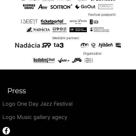
Festival podporili:
Mediálni partneri:
Organizátor:
Press
Logo One Day Jazz Festival
Logo Music gallery agecy