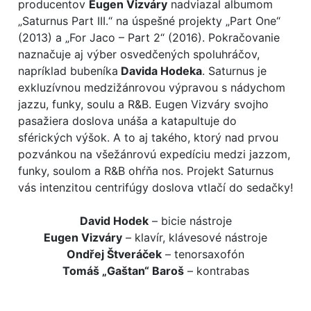
producentov
Eugen Vizváry
nadviazal albumom
„Saturnus Part III.“ na úspešné projekty „Part One“
(2013) a „For Jaco – Part 2“ (2016). Pokračovanie
naznačuje aj výber osvedčených spoluhráčov,
napríklad bubeníka
Davida Hodeka
. Saturnus je
exkluzívnou medzižánrovou výpravou s nádychom
jazzu, funky, soulu a R&B. Eugen Vizváry svojho
pasažiera doslova unáša a katapultuje do
sférických výšok. A to aj takého, ktorý nad prvou
pozvánkou na všežánrovú expedíciu medzi jazzom,
funky, soulom a R&B ohŕňa nos. Projekt Saturnus
vás intenzitou centrifúgy doslova vtlačí do sedačky!
David Hodek
– bicie nástroje
Eugen Vizváry
– klavír, klávesové nástroje
Ondřej Štveráček
– tenorsaxofón
Tomáš „Gaštan“ Baroš
– kontrabas