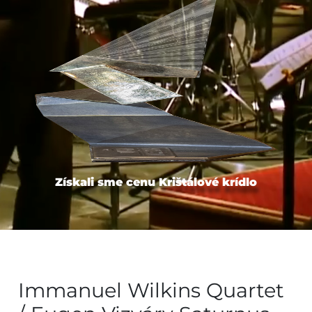
Získali sme cenu Krištálové krídlo
Immanuel Wilkins Quartet