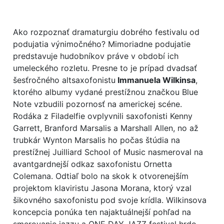
Ako rozpoznať dramaturgiu dobrého festivalu od
podujatia výnimočného? Mimoriadne podujatie
predstavuje hudobníkov práve v období ich
umeleckého rozletu. Presne to je prípad dvadsať
šesťročného altsaxofonistu
Immanuela Wilkinsa
,
ktorého albumy vydané prestížnou značkou Blue
Note vzbudili pozornosť na americkej scéne.
Rodáka z Filadelfie ovplyvnili saxofonisti Kenny
Garrett, Branford Marsalis a Marshall Allen, no až
trubkár Wynton Marsalis ho počas štúdia na
prestížnej Juilliard School of Music nasmeroval na
avantgardnejší odkaz saxofonistu Ornetta
Colemana. Odtiaľ bolo na skok k otvorenejším
projektom klaviristu Jasona Morana, ktorý vzal
šikovného saxofonistu pod svoje krídla. Wilkinsova
koncepcia ponúka ten najaktuálnejší pohľad na
smerovanie jazzu a ONE DAY JAZZ festival hrdo