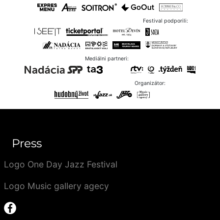
Festival podporili:
Mediálni partneri:
Organizátor:
Press
Logo One Day Jazz Festival
Logo Music gallery agecy