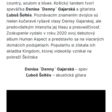
country, soulom a blues. Košický tandem tvorí
speváčka
Denisa ´Denny´ Gajarská
a gitarista
Ľuboš Šoltés
. Poznávacím znamením dvojice sú
nielen kučeravé ryšavé vlasy Denisy Gajarskej, ale
predovšetkým intenzita jej hlasu a presvedčivosť.
Zoskupenie vydalo v roku 2020 svoj debutový
album Human Aspect a predstavilo sa na viacerých
domácich podujatiach. Popularitu si získala ich
skladba Kingdom, ktorej videoklip vznikal na
pobreží Škótska
Denisa ´Denny´ Gajarská
– spev
Ľuboš Šoltés
– akustická gitara