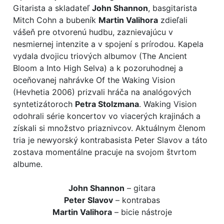
Gitarista a skladateľ
John Shannon
, basgitarista
Mitch Cohn a bubeník
Martin Valihora
zdieľali
vášeň pre otvorenú hudbu, zaznievajúcu v
nesmiernej intenzite a v spojení s prírodou. Kapela
vydala dvojicu triových albumov (The Ancient
Bloom a Into High Selva) a k pozoruhodnej a
oceňovanej nahrávke Of the Waking Vision
(Hevhetia 2006) prizvali hráča na analógových
syntetizátoroch
Petra Stolzmana
. Waking Vision
odohrali série koncertov vo viacerých krajinách a
získali si množstvo priaznivcov. Aktuálnym členom
tria je newyorský kontrabasista Peter Slavov a táto
zostava momentálne pracuje na svojom štvrtom
albume.
John Shannon
– gitara
Peter Slavov
– kontrabas
Martin Valihora
– bicie nástroje