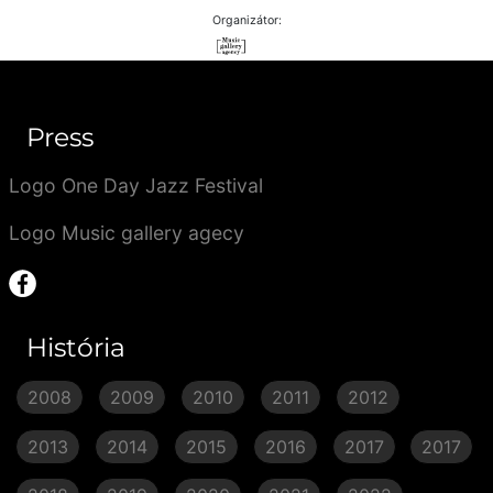
Organizátor:
Press
Logo One Day Jazz Festival
Logo Music gallery agecy
História
2008
2009
2010
2011
2012
2013
2014
2015
2016
2017
2017