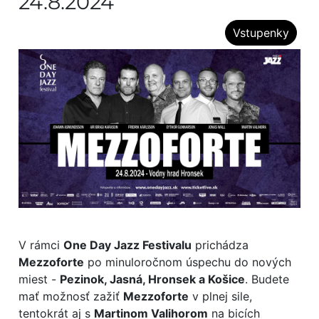
24.8.2024
Vstupenky
V rámci
One Day Jazz Festivalu
prichádza
Mezzoforte
po minuloročnom úspechu do nových
miest -
Pezinok, Jasná, Hronsek a Košice
. Budete
mať možnosť zažiť
Mezzoforte
v plnej sile,
tentokrát aj s
Martinom Valihorom
na bicích