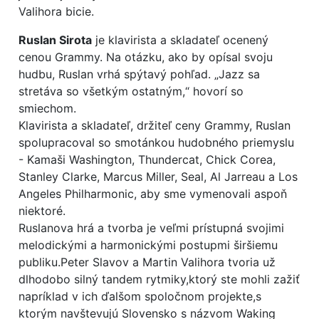
Valihora bicie.
Ruslan Sirota
je klavirista a skladateľ ocenený
cenou Grammy. Na otázku, ako by opísal svoju
hudbu, Ruslan vrhá spýtavý pohľad. „Jazz sa
stretáva so všetkým ostatným,“ hovorí so
smiechom.
Klavirista a skladateľ, držiteľ ceny Grammy, Ruslan
spolupracoval so smotánkou hudobného priemyslu
- Kamaši Washington, Thundercat, Chick Corea,
Stanley Clarke, Marcus Miller, Seal, Al Jarreau a Los
Angeles Philharmonic, aby sme vymenovali aspoň
niektoré.
Ruslanova hrá a tvorba je veľmi prístupná svojimi
melodickými a harmonickými postupmi širšiemu
publiku.Peter Slavov a Martin Valihora tvoria už
dlhodobo silný tandem rytmiky,ktorý ste mohli zažiť
napríklad v ich ďalšom spoločnom projekte,s
ktorým navštevujú Slovensko s názvom Waking