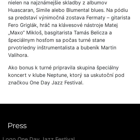
nielen na najznámejšie skladby z albumov
Huascaran, Simile alebo Blumental blues. Na pódiu
sa predstaví výnimočná zostava Fermaty – gitarista
Fero Griglák, hráč na klávesové nástroje Matej
„Maxo“ Mikloš, basgitarista Tamás Belicza a
špeciálnym hosťom sa počas turné stane
prvotriedny inštrumentalista a bubeník Martin
Valihora.
Ako bonus k turné pripravila skupina špeciálny
koncert v klube Neptune, ktorý sa uskutoční pod
značkou One Day Jazz Festival.
Press
Logo One Day Jazz Festival