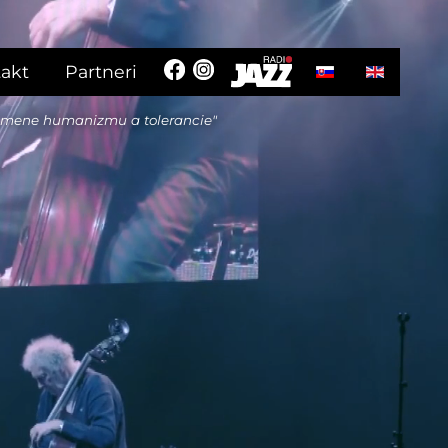
Vyberte váš jazyk
akt
Partneri
 mene humanizmu a tolerancie"