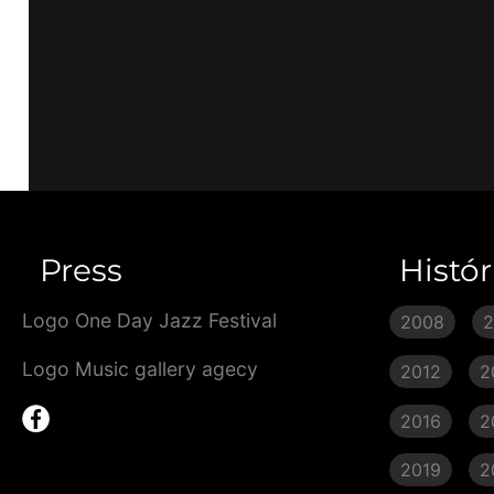
Press
Histór
Logo One Day Jazz Festival
2008
Logo Music gallery agecy
2012
2
2016
2
2019
2