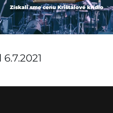
Získali sme cenu Krištálové krídlo
 6.7.2021